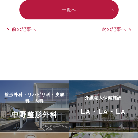
一覧へ
前の記事へ
次の記事へ
整形外科・リハビリ科・皮膚
介護老人保健施設
科・内科
L
・L
・L
A
A
A
中野整形外科