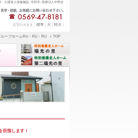
・介護老人保健施設::半田市::医療法人中野会
標準
大
特大
文字の大きさ
グループホームRU・RU・RU
TOP
を目指します！