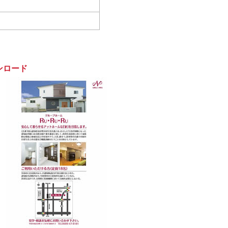
ンロード
。